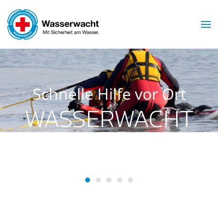
Skip to main content
Schnelle Hilfe vor Ort
WASSERWACHT
INGOLSTADT
Wasserwacht Ingolstadt
Wasserwacht Ingolstadt
Wasserwacht Ingolstadt
Wasserwacht Ingolstadt
Wasserwacht Ingolsta