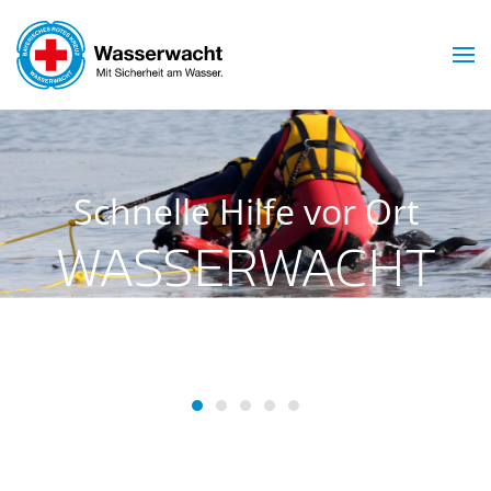
Skip to main content
Schnelle Hilfe vor Ort
WASSERWACHT
INGOLSTADT
Wasserwacht Ingolstadt
Wasserwacht Ingolstadt
Wasserwacht Ingolstadt
Wasserwacht Ingolstadt
Wasserwacht Ingolsta