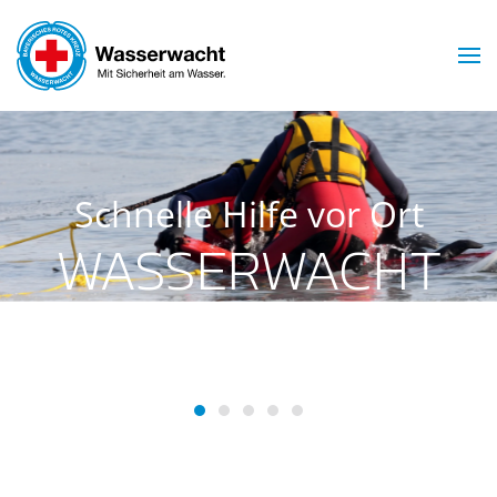
Skip to main content
Schnelle Hilfe vor Ort
WASSERWACHT
INGOLSTADT
Wasserwacht Ingolstadt
Wasserwacht Ingolstadt
Wasserwacht Ingolstadt
Wasserwacht Ingolstadt
Wasserwacht Ingolsta