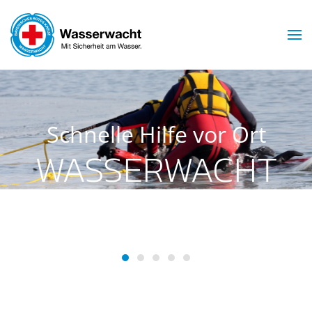
Skip to main content
Schnelle Hilfe vor Ort
WASSERWACHT
INGOLSTADT
Wasserwacht Ingolstadt
Wasserwacht Ingolstadt
Wasserwacht Ingolstadt
Wasserwacht Ingolstadt
Wasserwacht Ingolsta