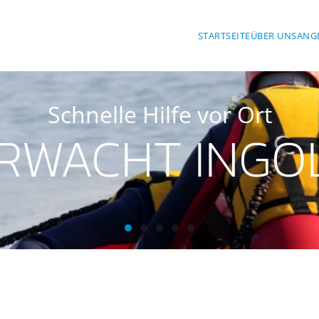
STARTSEITE
ÜBER UNS
ANG
Schnelle Hilfe vor Ort
RWACHT INGO
Wasserwacht Ingolstadt
Wasserwacht Ingolstadt
Wasserwacht Ingolstadt
Wasserwacht Ingolstadt
Wasserwacht Ingolsta