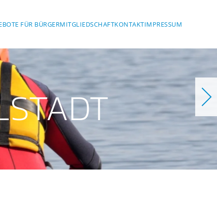
EBOTE FÜR BÜRGER
MITGLIEDSCHAFT
KONTAKT
IMPRESSUM
LSTADT
dt